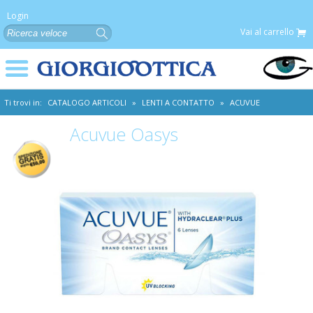
Login
Vai al carrello
Ti trovi in:
CATALOGO ARTICOLI
»
LENTI A CONTATTO
»
ACUVUE
Acuvue Oasys