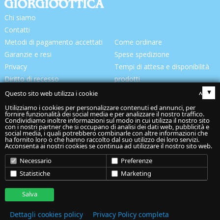
Chi siamo
Contatti
Metodi di pagamento accettati
Come ordinare
Garanzie e resi
Spese spedizione
Privacy
Tempi di attesa e disponibilità
Diritto di recesso
prodotti
Consegna prodotti
Questo sito web utilizza i cookie
▴
Utilizziamo i cookies per personalizzare contenuti ed annunci, per
fornire funzionalità dei social media e per analizzare il nostro traffico.
Condividiamo inoltre informazioni sul modo in cui utilizza il nostro sito
con i nostri partner che si occupano di analisi dei dati web, pubblicità e
social media, i quali potrebbero combinarle con altre informazioni che
ha fornito loro o che hanno raccolto dal suo utilizzo dei loro servizi.
Acconsenta ai nostri cookies se continua ad utilizzare il nostro sito web.
Codice spedizione:
Necessario
Preferenze
“
Giorgiottica Snc
” Via S. Anna, 89/c - 62014 Corridonia (Mc) -
Statistiche
Marketing
P.IVA 02082070422 -
Cookie Policy
-
Privacy Policy
Salva
Dettagli cookies policy
Privacy Policy completa