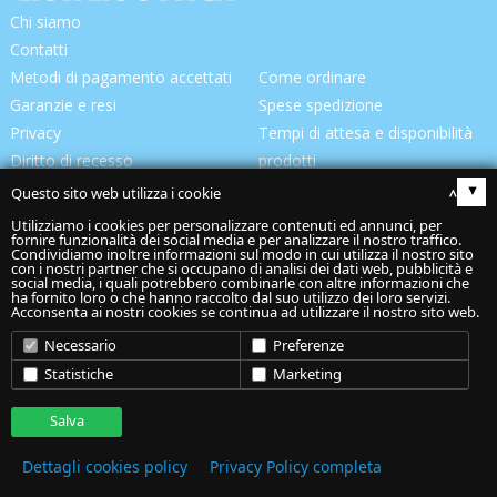
Chi siamo
Contatti
Metodi di pagamento accettati
Come ordinare
Garanzie e resi
Spese spedizione
Privacy
Tempi di attesa e disponibilità
Diritto di recesso
prodotti
Consegna prodotti
Questo sito web utilizza i cookie
▴
Utilizziamo i cookies per personalizzare contenuti ed annunci, per
fornire funzionalità dei social media e per analizzare il nostro traffico.
Condividiamo inoltre informazioni sul modo in cui utilizza il nostro sito
con i nostri partner che si occupano di analisi dei dati web, pubblicità e
social media, i quali potrebbero combinarle con altre informazioni che
ha fornito loro o che hanno raccolto dal suo utilizzo dei loro servizi.
Acconsenta ai nostri cookies se continua ad utilizzare il nostro sito web.
Codice spedizione:
Necessario
Preferenze
“
Giorgiottica Snc
” Via S. Anna, 89/c - 62014 Corridonia (Mc) -
Statistiche
Marketing
P.IVA 02082070422 -
Cookie Policy
-
Privacy Policy
Salva
Dettagli cookies policy
Privacy Policy completa
Hosted & created by