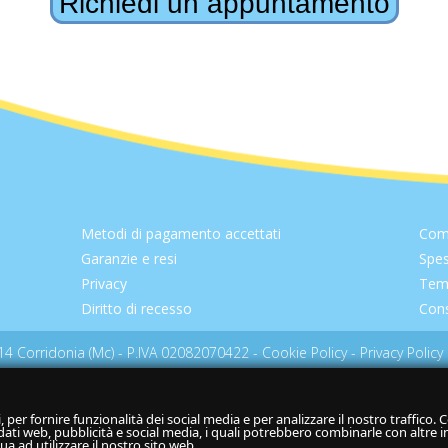
Richiedi un appuntamento
Metodi di pagamento accettati
Com
Garanzie e resi
Spes
Privacy
Temp
Diritto di recesso
Cons
2014 Corridonia (Mc) - P.IVA 02082070422 -
Cookie Policy
-
Privacy Policy
per fornire funzionalità dei social media e per analizzare il nostro traffico. 
i dati web, pubblicità e social media, i quali potrebbero combinarle con altre
ua ad utilizzare il nostro sito web.