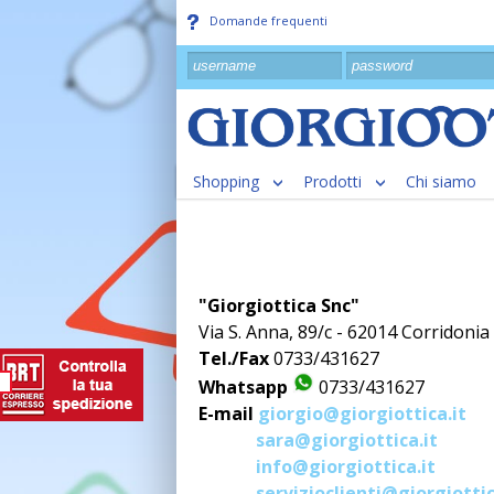
Domande frequenti
Shopping
Prodotti
Chi siamo
"Giorgiottica Snc"
Via S. Anna, 89/c - 62014 Corridonia
Tel./Fax
0733/431627
Whatsapp
0733/431627
E-mail
giorgio@giorgiottica.it
sara@giorgiottica.it
info@giorgiottica.it
servizioclienti@giorgiottic