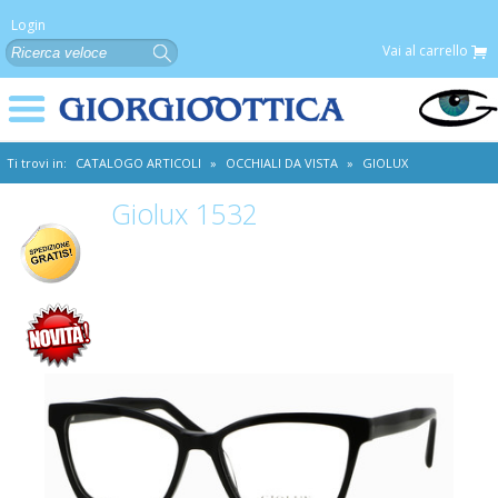
Login
Vai al carrello
Ti trovi in:
CATALOGO ARTICOLI
»
OCCHIALI DA VISTA
»
GIOLUX
Giolux 1532