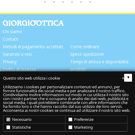
Chi siamo
Contatti
Metodi di pagamento accettati
Come ordinare
Garanzie e resi
Spese spedizione
Privacy
Tempi di attesa e disponibilità
Diritto di recesso
prodotti
Consegna prodotti
Questo sito web utilizza i cookie
▴
Utilizziamo i cookies per personalizzare contenuti ed annunci, per
fornire funzionalità dei social media e per analizzare il nostro traffico.
Condividiamo inoltre informazioni sul modo in cui utilizza il nostro sito
con i nostri partner che si occupano di analisi dei dati web, pubblicità e
social media, i quali potrebbero combinarle con altre informazioni che
ha fornito loro o che hanno raccolto dal suo utilizzo dei loro servizi.
Acconsenta ai nostri cookies se continua ad utilizzare il nostro sito web.
Codice spedizione:
Necessario
Preferenze
“
Giorgiottica Snc
” Via S. Anna, 89/c - 62014 Corridonia (Mc) -
Statistiche
Marketing
P.IVA 02082070422 -
Cookie Policy
-
Privacy Policy