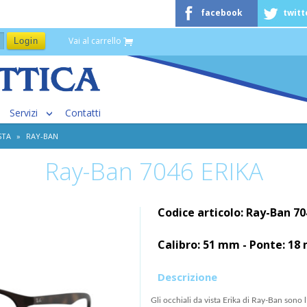
facebook
twitt
Vai al carrello
Servizi
Contatti
STA
»
RAY-BAN
Ray-Ban 7046 ERIKA
Codice articolo: Ray-Ban 7
Calibro: 51 mm - Ponte: 1
Descrizione
Gli occhiali da vista Erika di Ray-Ban sono 