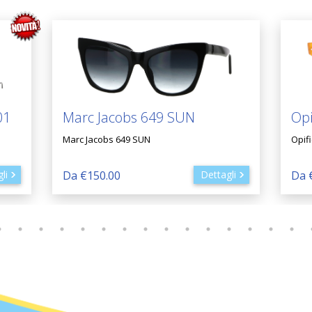
01
Marc Jacobs 649 SUN
Opi
Marc Jacobs 649 SUN
Opif
li
Da €150.00
Dettagli
Da 