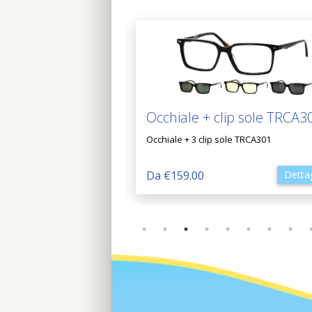
ona Annecy
Occhiale + clip sole TRCA3
necy
Occhiale + 3 clip sole TRCA301
Dettagli
Da €159.00
Dettag