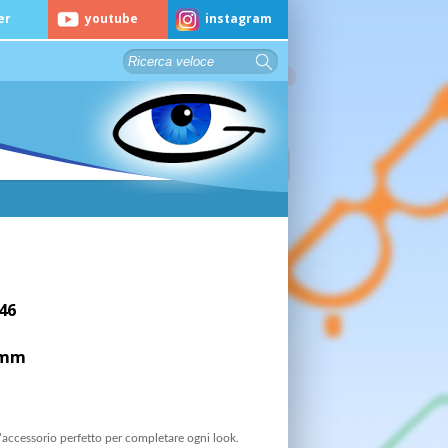
er
youtube
instagram
046
8 mm
l’accessorio perfetto per completare ogni look.