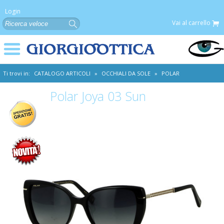
Login
Vai al carrello
Ti trovi in:
CATALOGO ARTICOLI
»
OCCHIALI DA SOLE
»
POLAR
Polar Joya 03 Sun