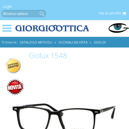
Login
Vai al carrello
Ti trovi in:
CATALOGO ARTICOLI
»
OCCHIALI DA VISTA
»
GIOLUX
Giolux 1548