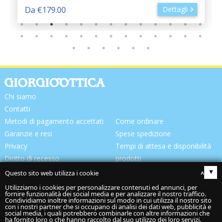
Da €179.00
Dettagli
Chi siamo
Contatti
Metodi di pagamento accettati
Come ordinare
Garanzie e resi
Spese spedizione
Privacy
Tempi di attesa e disponibilità
Diritto di recesso
prodotti
Consegna prodotti
Questo sito web utilizza i cookie
▴
Utilizziamo i cookies per personalizzare contenuti ed annunci, per
fornire funzionalità dei social media e per analizzare il nostro traffico.
Condividiamo inoltre informazioni sul modo in cui utilizza il nostro sito
con i nostri partner che si occupano di analisi dei dati web, pubblicità e
social media, i quali potrebbero combinarle con altre informazioni che
ha fornito loro o che hanno raccolto dal suo utilizzo dei loro servizi.