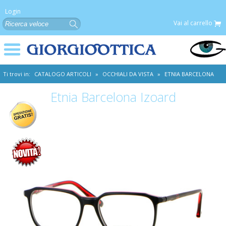
Login
Vai al carrello
Ti trovi in:
CATALOGO ARTICOLI
»
OCCHIALI DA VISTA
»
ETNIA BARCELONA
Etnia Barcelona Izoard