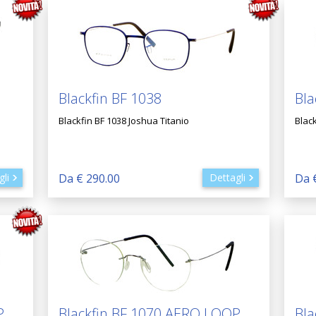
Blackfin BF 1038
Bla
Blackfin BF 1038 Joshua Titanio
Blac
gli
Da € 290.00
Dettagli
Da 
P
Blackfin BF 1070 AERO LOOP
Bla