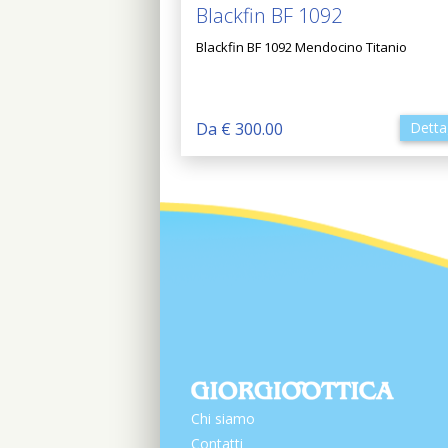
Blackfin BF 1092
Blackfin BF 1092 Mendocino Titanio
Da € 300.00
Detta
Chi siamo
Contatti