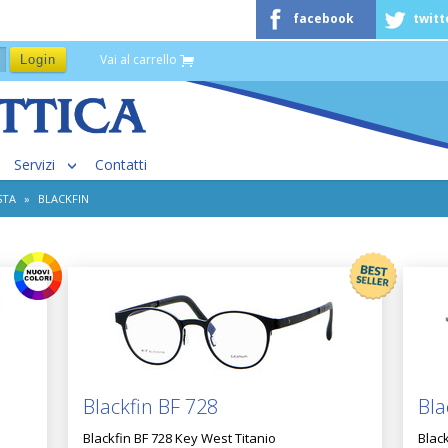
facebook
twitt
Vai al carrello
Servizi
Contatti
STA
»
BLACKFIN
Blackfin BF 728
Bla
Blackfin BF 728 Key West Titanio
Blac