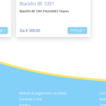
Blackfin BF 1091
Blackfin BF 1091 PALISADES Titanio
gli
Da € 300.00
Dettagli
Metodi di pagamento accettati
Com
Garanzie e resi
Spes
Privacy
Temp