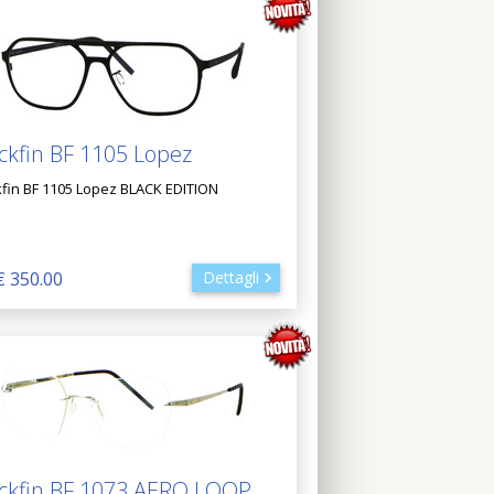
ckfin BF 1105 Lopez
kfin BF 1105 Lopez BLACK EDITION
€ 350.00
Dettagli
ckfin BF 1073 AERO LOOP